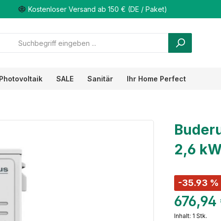
Kostenloser Versand ab 150 € (DE / Paket)
Photovoltaik
SALE
Sanitär
Ihr Home Perfect
Buderu
2,6 kW
-35.93 %
676,94
Inhalt:
1 Stk.