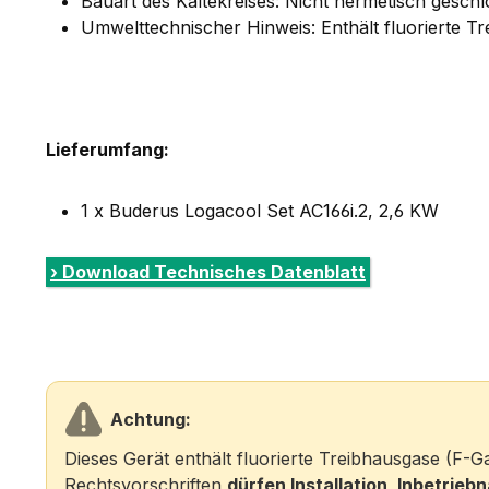
Bauart des Kältekreises: Nicht hermetisch gesch
Umwelttechnischer Hinweis: Enthält fluorierte T
Lieferumfang:
1 x Buderus Logacool Set AC166i.2, 2,6 KW
› Download Technisches Datenblatt
Achtung:
Dieses Gerät enthält fluorierte Treibhausgase (F
Rechtsvorschriften
dürfen Installation, Inbetri