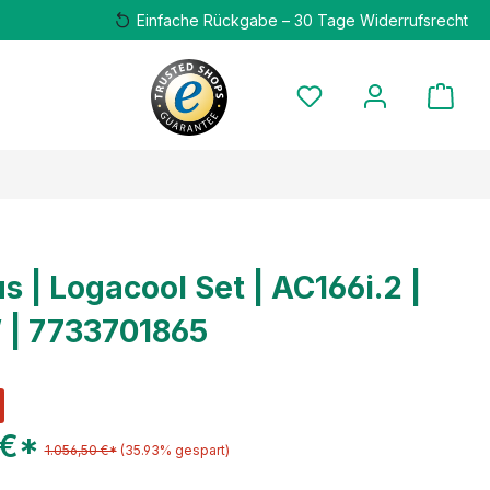
Einfache Rückgabe – 30 Tage Widerrufsrecht
s | Logacool Set | AC166i.2 |
 | 7733701865
 €*
1.056,50 €*
(35.93% gespart)