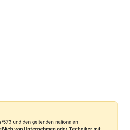
4/573 und den geltenden nationalen
ießlich von Unternehmen oder Techniker mit