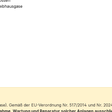
lossen
reibhausgase
-Gase). Gemäß der EU-Verordnung Nr. 517/2014 und Nr. 202
ebnahme, Wartung und Reparatur solcher Anlagen ausschl