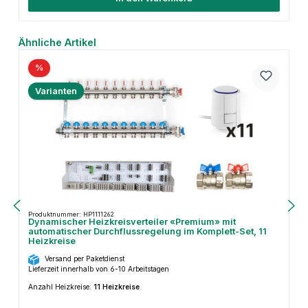
Produktgalerie überspringen
Ähnliche Artikel
%
Varianten
Produktnummer: HP1111262
Dynamischer Heizkreisverteiler «Premium» mit
automatischer Durchflussregelung im Komplett-Set, 11
Heizkreise
Versand per Paketdienst
Lieferzeit innerhalb von 6-10 Arbeitstagen
Anzahl Heizkreise:
11 Heizkreise