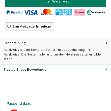
In den Warenkorb
Zum Merkzettel hinzufügen
Beschreibung
Heizkreisverteiler Komplett Set für Fussbodenheizung mit 11
HeizkreisenDie Systemteile rund um den Heizkreisverteiler bilden…
Mehr
Trusted Shops Bewertungen
Produktgalerie überspringen
Passend dazu