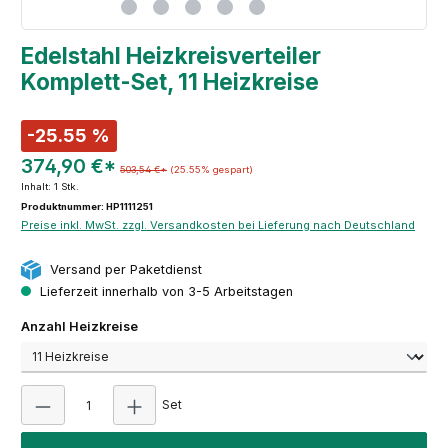
Edelstahl Heizkreisverteiler
Komplett-Set, 11 Heizkreise
-25.55 %
374,90 €*
503,54 €*
(25.55% gespart)
Inhalt:
1 Stk.
Produktnummer: HP1111251
Preise inkl. MwSt. zzgl. Versandkosten bei Lieferung nach Deutschland
Versand per Paketdienst
Lieferzeit innerhalb von 3-5 Arbeitstagen
auswählen
Anzahl Heizkreise
Produkt Anzahl: Gib den gewünschten Wert ein
Set