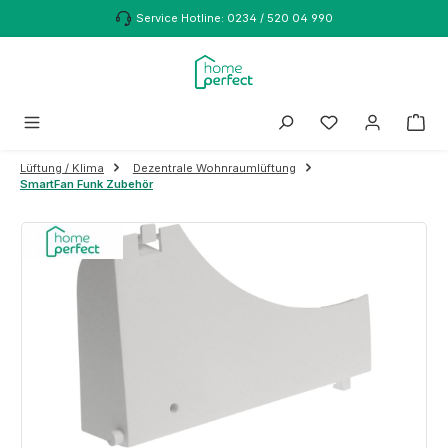
Zum Hauptinhalt springen
Service Hotline: 0234 / 520 04 990
Lüftung / Klima
Dezentrale Wohnraumlüftung
SmartFan Funk Zubehör
Bildergalerie überspringen