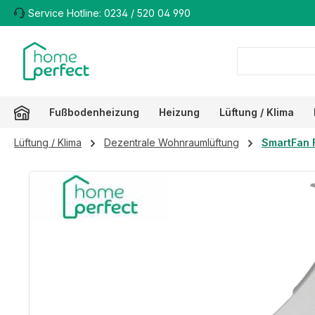
Service Hotline: 0234 / 520 04 990
m Hauptinhalt springen
Zur Suche springen
Zur Hauptnavigation springen
Fußbodenheizung
Heizung
Lüftung / Klima
Lüftung / Klima
Dezentrale Wohnraumlüftung
SmartFan 
Bildergalerie überspringen