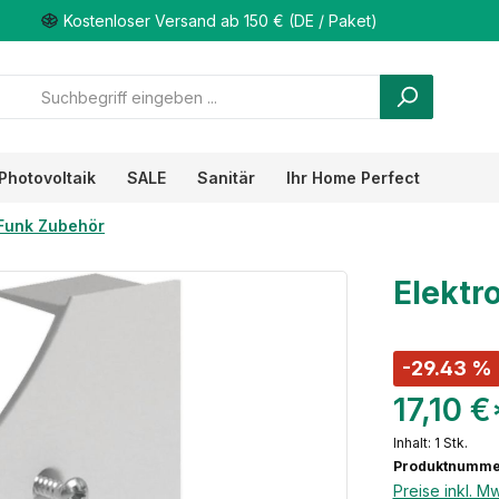
Kostenloser Versand ab 150 € (DE / Paket)
Photovoltaik
SALE
Sanitär
Ihr Home Perfect
Funk Zubehör
Elektr
-29.43 %
17,10 €
Inhalt:
1 Stk.
Produktnumme
Preise inkl. M