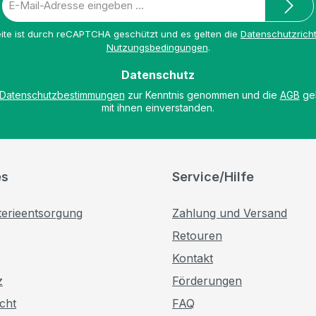
Mail-
Adresse
ite ist durch reCAPTCHA geschützt und es gelten die
Datenschutzricht
*
Nutzungsbedingungen
.
Datenschutz
Datenschutzbestimmungen
zur Kenntnis genommen und die
AGB
gel
mit ihnen einverstanden.
es
Service/Hilfe
terieentsorgung
Zahlung und Versand
Retouren
Kontakt
z
Förderungen
cht
FAQ