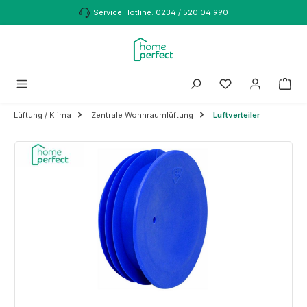
Zum Hauptinhalt springen
Service Hotline: 0234 / 520 04 990
Lüftung / Klima
Zentrale Wohnraumlüftung
Luftverteiler
Bildergalerie überspringen