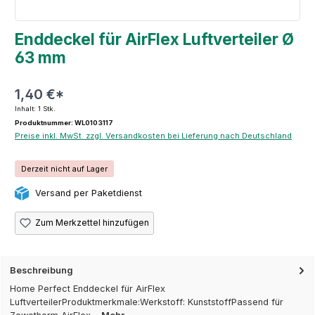
Enddeckel für AirFlex Luftverteiler Ø
63 mm
1,40 €*
Inhalt:
1 Stk.
Produktnummer: WL0103117
Preise inkl. MwSt. zzgl. Versandkosten bei Lieferung nach Deutschland
Derzeit nicht auf Lager
Versand per Paketdienst
Zum Merkzettel hinzufügen
Beschreibung
Home Perfect Enddeckel für AirFlex
LuftverteilerProduktmerkmale:Werkstoff: KunststoffPassend für