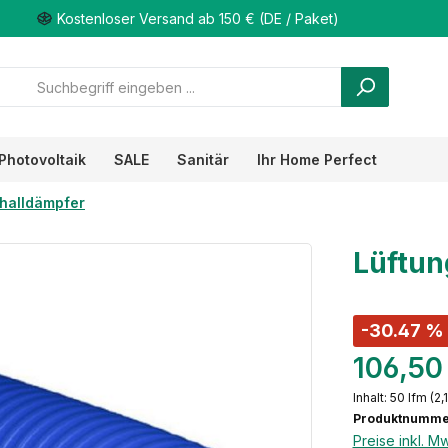
Kostenloser Versand ab 150 € (DE / Paket)
Photovoltaik
SALE
Sanitär
Ihr Home Perfect
halldämpfer
Lüftun
-30.47 %
106,50
Inhalt:
50 lfm
(2,
Produktnumme
Preise inkl. M