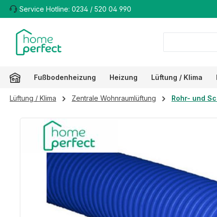
Service Hotline: 0234 / 520 04 990
m Hauptinhalt springen
Zur Suche springen
Zur Hauptnavigation springen
Fußbodenheizung
Heizung
Lüftung / Klima
Lüftung / Klima
Zentrale Wohnraumlüftung
Rohr- und Sc
Bildergalerie überspringen