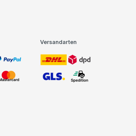
Versandarten
t, PayPal
DHL DPD
Mastercard
GLS Spedition