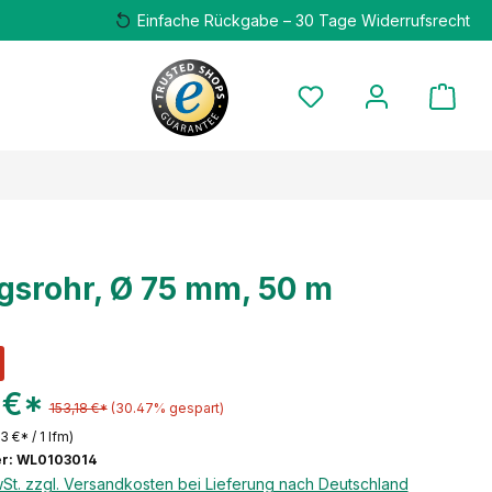
Einfache Rückgabe – 30 Tage Widerrufsrecht
gsrohr, Ø 75 mm, 50 m
 €*
153,18 €*
(30.47% gespart)
13 €* / 1 lfm)
r: WL0103014
wSt. zzgl. Versandkosten bei Lieferung nach Deutschland