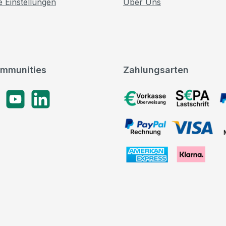
e Einstellungen
Über Uns
mmunities
Zahlungsarten
gram
YouTube
LinkedIn
Vorkasse, SEPA-Lastschrif
PayPal Rechnung, VISA, 
American Express, Klarna