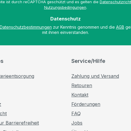
ite ist durch reCAPTCHA geschützt und es gelten die
Datenschutzricht
*
Nutzungsbedingungen
.
Datenschutz
Datenschutzbestimmungen
zur Kenntnis genommen und die
AGB
gel
mit ihnen einverstanden.
es
Service/Hilfe
terieentsorgung
Zahlung und Versand
Retouren
Kontakt
z
Förderungen
cht
FAQ
r Barrierefreiheit
Jobs