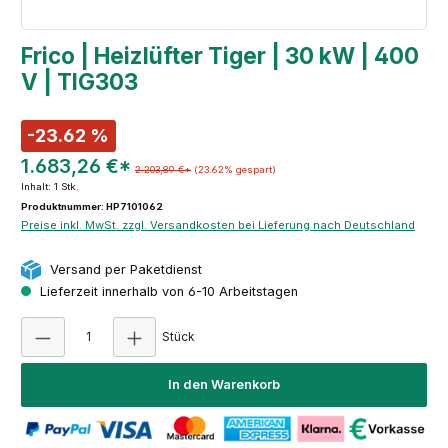
Frico | Heizlüfter Tiger | 30 kW | 400
V | TIG303
-23.62 %
1.683,26 €*
2.203,89 €*
(23.62% gespart)
Inhalt:
1 Stk.
Produktnummer: HP7101062
Preise inkl. MwSt. zzgl. Versandkosten bei Lieferung nach Deutschland
Versand per Paketdienst
Lieferzeit innerhalb von 6-10 Arbeitstagen
Produkt Anzahl: Gib den gewünschten Wert e
Stück
In den Warenkorb