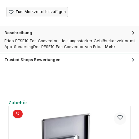
Zum Merkzettel hinzufügen
Beschreibung
Frico PFSE10 Fan Convector – leistungsstarker Gebläsekonvektor mit
App-SteuerungDer PFSE10 Fan Convector von Fric…
Mehr
Trusted Shops Bewertungen
Produktgalerie überspringen
Zubehör
%