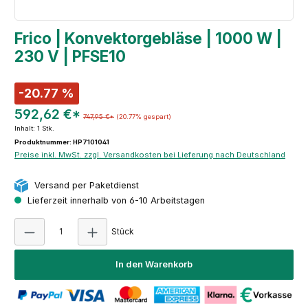
Frico | Konvektorgebläse | 1000 W |
230 V | PFSE10
-20.77 %
592,62 €*
747,95 €*
(20.77% gespart)
Inhalt:
1 Stk.
Produktnummer: HP7101041
Preise inkl. MwSt. zzgl. Versandkosten bei Lieferung nach Deutschland
Versand per Paketdienst
Lieferzeit innerhalb von 6-10 Arbeitstagen
Produkt Anzahl: Gib den gewünschten Wert e
Stück
In den Warenkorb