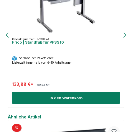
Produktnummer: HP7101044
Frico | Standfuß für PFSS10
Versand per Paketdienst
Lieferzeit innerhalb von 6-10 Arbeitstagen
133,88 €*
180,62 €*
In den Warenkorb
Produktgalerie überspringen
Ähnliche Artikel
%