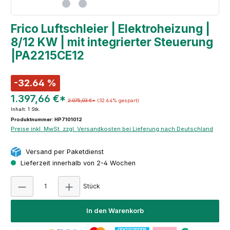
Frico Luftschleier | Elektroheizung |
8/12 KW | mit integrierter Steuerung
|PA2215CE12
-32.64 %
1.397,66 €*
2.075,03 €*
(32.64% gespart)
Inhalt:
1 Stk.
Produktnummer: HP7101012
Preise inkl. MwSt. zzgl. Versandkosten bei Lieferung nach Deutschland
Versand per Paketdienst
Lieferzeit innerhalb von 2-4 Wochen
Produkt Anzahl: Gib den gewünschten Wert e
Stück
In den Warenkorb