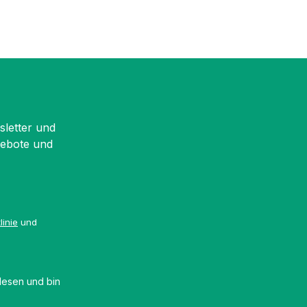
sletter und
gebote und
linie
und
esen und bin