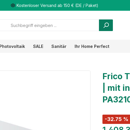
Kostenloser Versand ab 150 € (DE / Paket)
Photovoltaik
SALE
Sanitär
Ihr Home Perfect
Frico 
| mit i
PA321
-32.75 %