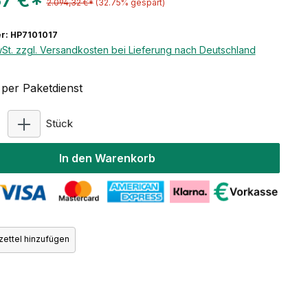
37 €*
2.094,32 €*
(32.75% gespart)
r: HP7101017
wSt. zzgl. Versandkosten bei Lieferung nach Deutschland
per Paketdienst
Produkt Anzahl: Gib den gewünschten Wert ein ode
Stück
In den Warenkorb
ettel hinzufügen