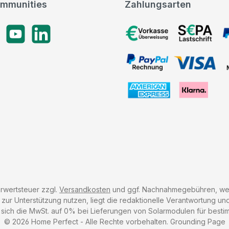
mmunities
Zahlungsarten
gram
YouTube
LinkedIn
Vorkasse, SEPA-Lastschrif
PayPal Rechnung, VISA, 
American Express, Klarna
hrwertsteuer zzgl.
Versandkosten
und ggf. Nachnahmegebühren, wen
r Unterstützung nutzen, liegt die redaktionelle Verantwortung und 
 sich die MwSt. auf 0% bei Lieferungen von Solarmodulen für besti
© 2026 Home Perfect - Alle Rechte vorbehalten.
Grounding Page