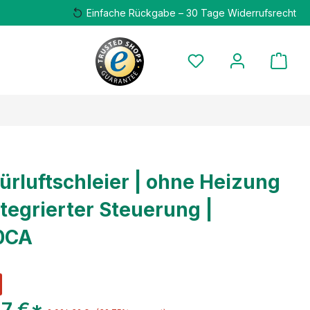
Einfache Rückgabe – 30 Tage Widerrufsrecht
Türluftschleier | ohne Heizung
ntegrierter Steuerung |
0CA