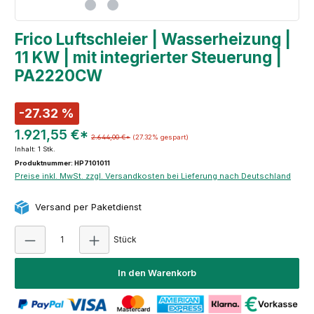
Frico Luftschleier | Wasserheizung |
11 KW | mit integrierter Steuerung |
PA2220CW
-27.32 %
1.921,55 €*
2.644,00 €*
(27.32% gespart)
Inhalt:
1 Stk.
Produktnummer: HP7101011
Preise inkl. MwSt. zzgl. Versandkosten bei Lieferung nach Deutschland
Versand per Paketdienst
Produkt Anzahl: Gib den gewünschten Wert e
Stück
In den Warenkorb