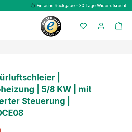
Einfache Rückgabe – 30 Tage Widerrufsrecht
ürluftschleier |
oheizung | 5/8 KW | mit
ierter Steuerung |
0CE08