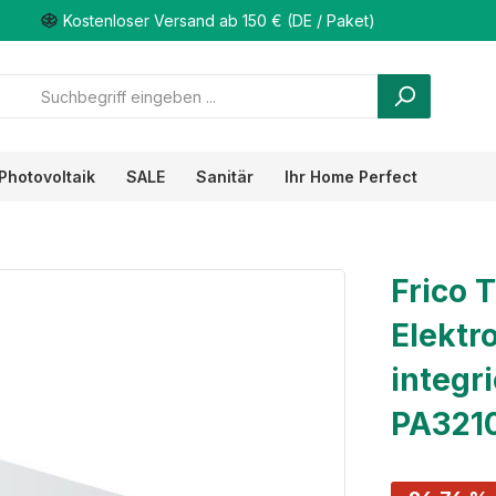
Kostenloser Versand ab 150 € (DE / Paket)
Photovoltaik
SALE
Sanitär
Ihr Home Perfect
Frico T
Elektr
integr
PA321