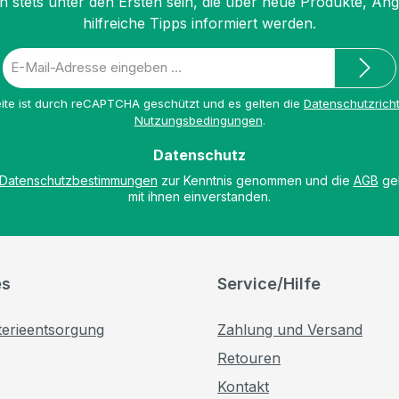
n stets unter den Ersten sein, die über neue Produkte, An
hilfreiche Tipps informiert werden.
E-
Mail-
Adresse
ite ist durch reCAPTCHA geschützt und es gelten die
Datenschutzricht
*
Nutzungsbedingungen
.
Datenschutz
Datenschutzbestimmungen
zur Kenntnis genommen und die
AGB
gel
mit ihnen einverstanden.
es
Service/Hilfe
terieentsorgung
Zahlung und Versand
Retouren
Kontakt