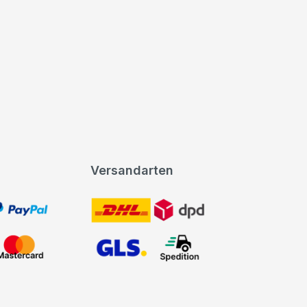
Versandarten
t, PayPal
DHL DPD
Mastercard
GLS Spedition