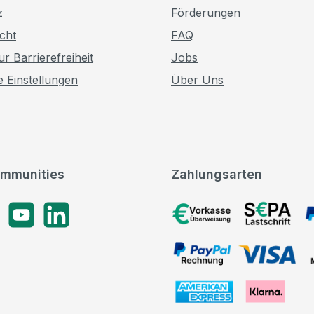
z
Förderungen
cht
FAQ
r Barrierefreiheit
Jobs
e Einstellungen
Über Uns
mmunities
Zahlungsarten
gram
YouTube
LinkedIn
Vorkasse, SEPA-Lastschrif
PayPal Rechnung, VISA, 