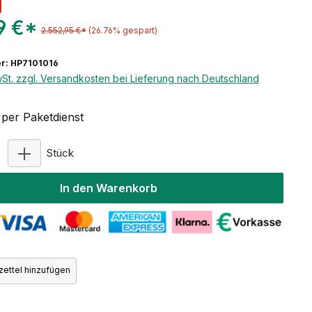
9 €*
2.552,95 €*
(26.76% gespart)
r: HP7101016
wSt. zzgl. Versandkosten bei Lieferung nach Deutschland
per Paketdienst
Produkt Anzahl: Gib den gewünschten Wert ein ode
Stück
In den Warenkorb
ettel hinzufügen