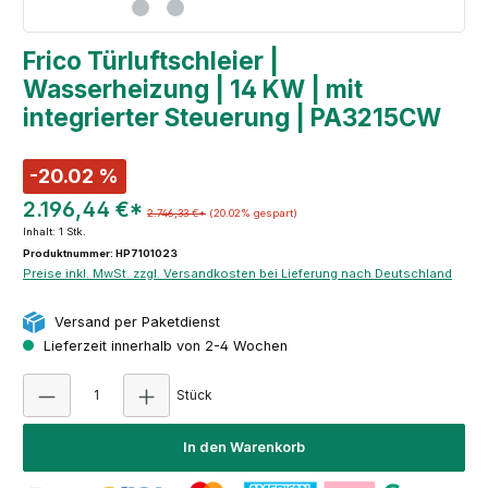
Frico Türluftschleier |
Wasserheizung | 14 KW | mit
integrierter Steuerung | PA3215CW
-20.02 %
2.196,44 €*
2.746,33 €*
(20.02% gespart)
Inhalt:
1 Stk.
Produktnummer: HP7101023
Preise inkl. MwSt. zzgl. Versandkosten bei Lieferung nach Deutschland
Versand per Paketdienst
Lieferzeit innerhalb von 2-4 Wochen
Produkt Anzahl: Gib den gewünschten Wert e
Stück
In den Warenkorb