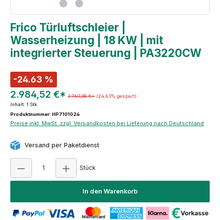
Frico Türluftschleier |
Wasserheizung | 18 KW | mit
integrierter Steuerung | PA3220CW
-24.63 %
2.984,52 €*
3.960,08 €*
(24.63% gespart)
Inhalt:
1 Stk.
Produktnummer: HP7101024
Preise inkl. MwSt. zzgl. Versandkosten bei Lieferung nach Deutschland
Versand per Paketdienst
Produkt Anzahl: Gib den gewünschten Wert e
Stück
In den Warenkorb