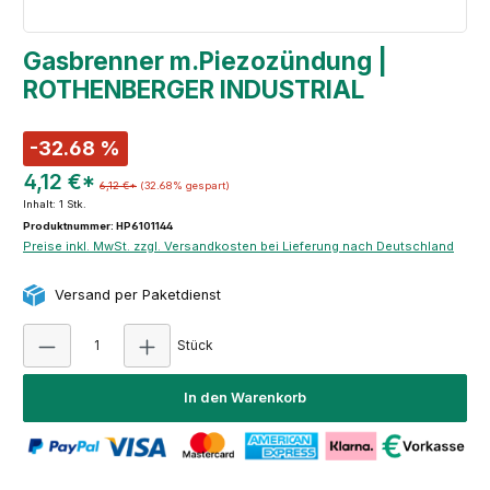
Gasbrenner m.Piezozündung |
ROTHENBERGER INDUSTRIAL
-32.68 %
4,12 €*
6,12 €*
(32.68% gespart)
Inhalt:
1 Stk.
Produktnummer: HP6101144
Preise inkl. MwSt. zzgl. Versandkosten bei Lieferung nach Deutschland
Versand per Paketdienst
Produkt Anzahl: Gib den gewünschten Wert e
Stück
In den Warenkorb