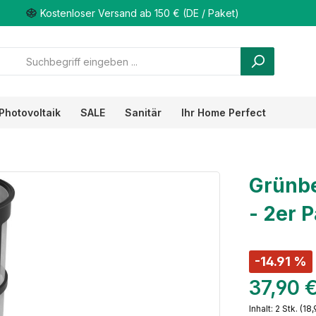
Kostenloser Versand ab 150 € (DE / Paket)
Photovoltaik
SALE
Sanitär
Ihr Home Perfect
Grünbe
- 2er 
-14.91 %
37,90 
Inhalt:
2 Stk.
(18,