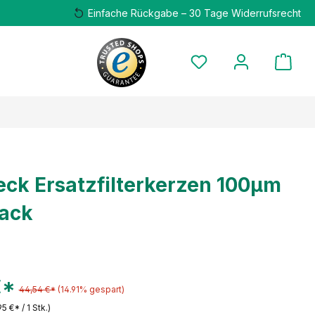
Einfache Rückgabe – 30 Tage Widerrufsrecht
ck Ersatzfilterkerzen 100µm
Pack
€*
44,54 €*
(14.91% gespart)
95 €* / 1 Stk.)