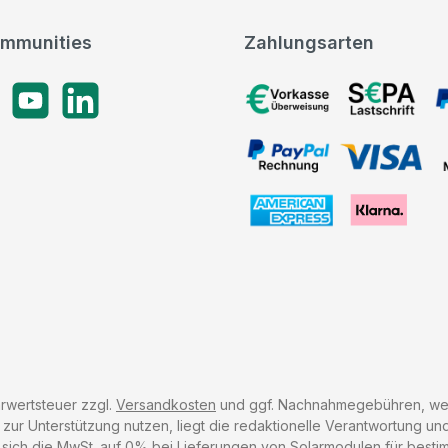
mmunities
Zahlungsarten
gram
YouTube
LinkedIn
Vorkasse, SEPA-Lastschrif
PayPal Rechnung, VISA, 
American Express, Klarna
hrwertsteuer zzgl.
Versandkosten
und ggf. Nachnahmegebühren, wen
r Unterstützung nutzen, liegt die redaktionelle Verantwortung und 
 sich die MwSt. auf 0% bei Lieferungen von Solarmodulen für besti