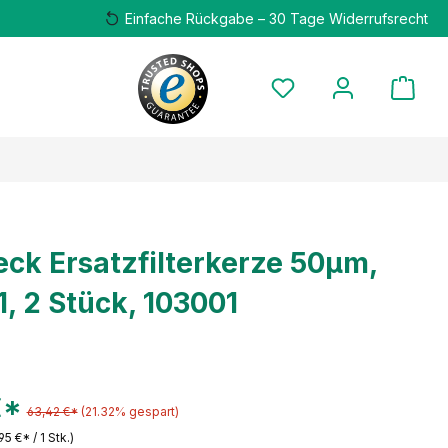
Einfache Rückgabe – 30 Tage Widerrufsrecht
ck Ersatzfilterkerze 50µm,
1, 2 Stück, 103001
€*
63,42 €*
(21.32% gespart)
95 €* / 1 Stk.)