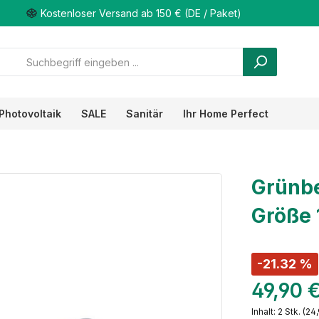
Kostenloser Versand ab 150 € (DE / Paket)
Photovoltaik
SALE
Sanitär
Ihr Home Perfect
Grünbe
Größe 
-21.32 %
49,90 
Inhalt:
2 Stk.
(24,