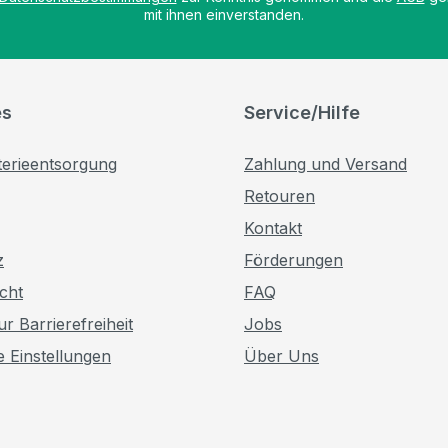
mit ihnen einverstanden.
es
Service/Hilfe
terieentsorgung
Zahlung und Versand
Retouren
Kontakt
z
Förderungen
cht
FAQ
r Barrierefreiheit
Jobs
e Einstellungen
Über Uns