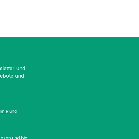
sletter und
gebote und
linie
und
esen und bin