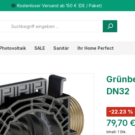
Kostenloser Versand ab 150 € (DE / Paket)
Photovoltaik
SALE
Sanitär
Ihr Home Perfect
Grünbe
DN32
-22.23 %
79,70 
Inhalt:
1 Stk.