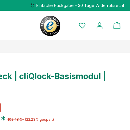
Einfache Rückgabe – 30 Tage Widerrufsrecht
ck | cliQlock-Basismodul |
€*
102,48 €*
(22.23% gespart)