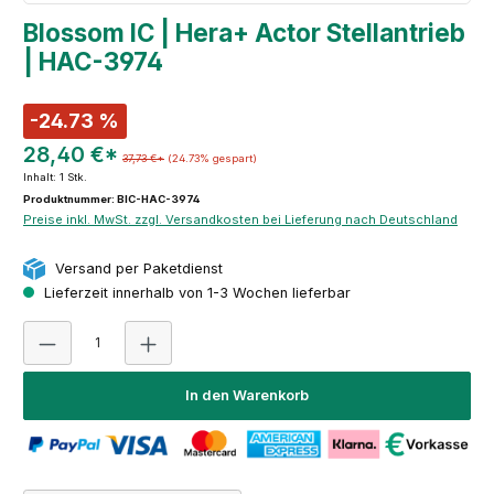
Blossom IC | Hera+ Actor Stellantrieb
| HAC-3974
-24.73 %
28,40 €*
37,73 €*
(24.73% gespart)
Inhalt:
1 Stk.
Produktnummer: BIC-HAC-3974
Preise inkl. MwSt. zzgl. Versandkosten bei Lieferung nach Deutschland
Versand per Paketdienst
Lieferzeit innerhalb von 1-3 Wochen lieferbar
Produkt Anzahl: Gib den gewünschten Wert ein oder 
In den Warenkorb