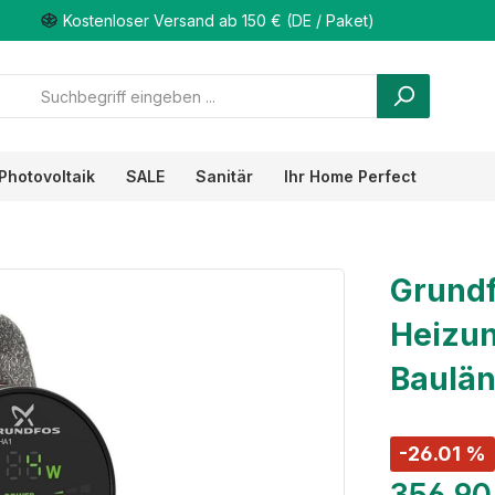
Kostenloser Versand ab 150 € (DE / Paket)
Photovoltaik
SALE
Sanitär
Ihr Home Perfect
Grundf
Heizu
Baulä
-26.01 %