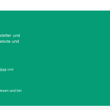
sletter und
gebote und
linie
und
esen und bin