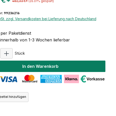
 €*
482,33 €*
(26.01% gespart)
r: 99236216
wSt. zzgl. Versandkosten bei Lieferung nach Deutschland
per Paketdienst
 innerhalb von 1-3 Wochen lieferbar
Produkt Anzahl: Gib den gewünschten Wert ein oder
Stück
In den Warenkorb
ettel hinzufügen