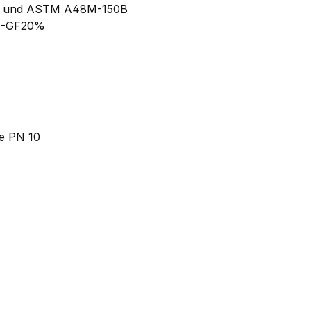
50 und ASTM A48M-150B
SU-GF20%
fe PN 10