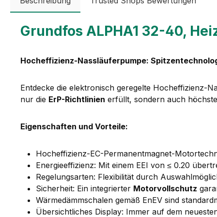
Beschreibung
Trusted Shops Bewertungen
Grundfos ALPHA1 32-40, He
Hocheffizienz-Nassläuferpumpe: Spitzentechnolog
Entdecke die elektronisch geregelte Hocheffizienz-Na
nur die
ErP-Richtlinien
erfüllt, sondern auch höchste 
Eigenschaften und Vorteile:
Hocheffizienz-EC-Permanentmagnet-Motortechnologi
Energieeffizienz: Mit einem EEI von ≤ 0.20 übert
Regelungsarten: Flexibilität durch Auswahlmögli
Sicherheit: Ein integrierter
Motorvollschutz
garan
Wärmedämmschalen gemäß EnEV sind standardmäßi
Übersichtliches Display: Immer auf dem neuesten