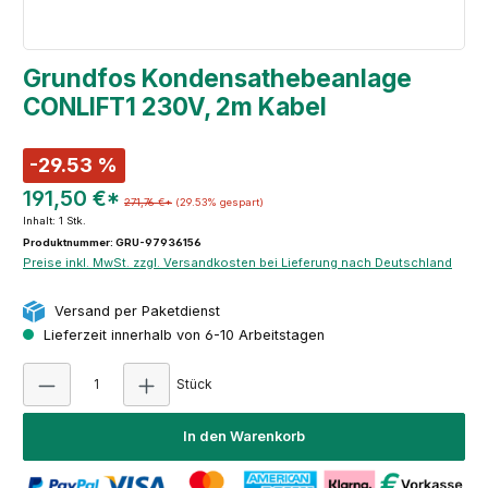
Grundfos Kondensathebeanlage
CONLIFT1 230V, 2m Kabel
-29.53 %
191,50 €*
271,76 €*
(29.53% gespart)
Inhalt:
1 Stk.
Produktnummer: GRU-97936156
Preise inkl. MwSt. zzgl. Versandkosten bei Lieferung nach Deutschland
Versand per Paketdienst
Lieferzeit innerhalb von 6-10 Arbeitstagen
Produkt Anzahl: Gib den gewünschten Wert e
Stück
In den Warenkorb