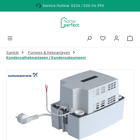
Zum Hauptinhalt springen
Service Hotline: 0234 / 520 04 990
Sanitär
Pumpen & Hebeanlagen
Kondensathebeanlagen / Kondensatpumpem
Bildergalerie überspringen