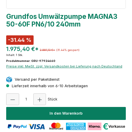
Grundfos Umwälzpumpe MAGNA3
50-60F PN6/10 240mm
-31.44 %
1.975,40 €*
2.881,13 €*
(31.44% gespart)
Inhalt:
1 Stk.
Produktnummer: GRU-97924660
Preise inkl. MwSt. zzgl. Versandkosten bei Lieferung nach Deutschland
Versand per Paketdienst
Lieferzeit innerhalb von 6-10 Arbeitstagen
Produkt Anzahl: Gib den gewünschten Wert e
Stück
In den Warenkorb