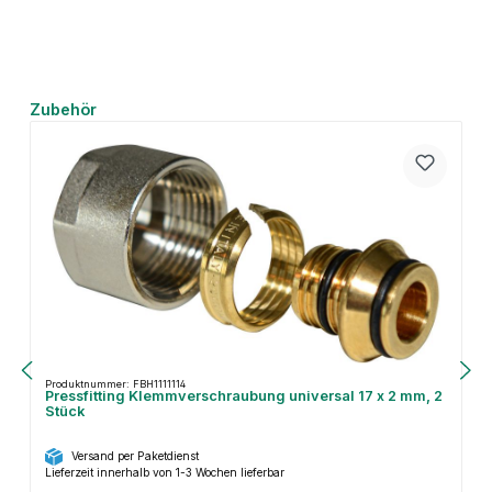
Produktgalerie überspringen
Zubehör
Produktnummer: FBH1111114
Pressfitting Klemmverschraubung universal 17 x 2 mm, 2
Stück
Versand per Paketdienst
Lieferzeit innerhalb von 1-3 Wochen lieferbar