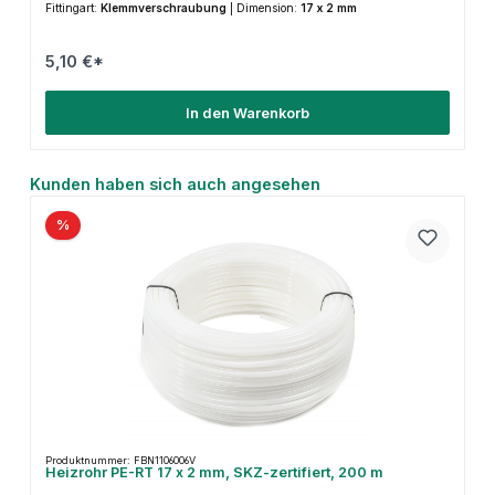
Fittingart:
Klemmverschraubung
|
Dimension:
17 x 2 mm
5,10 €*
In den Warenkorb
Produktgalerie überspringen
Kunden haben sich auch angesehen
%
Produktnummer: FBN1106006V
Heizrohr PE-RT 17 x 2 mm, SKZ-zertifiert, 200 m