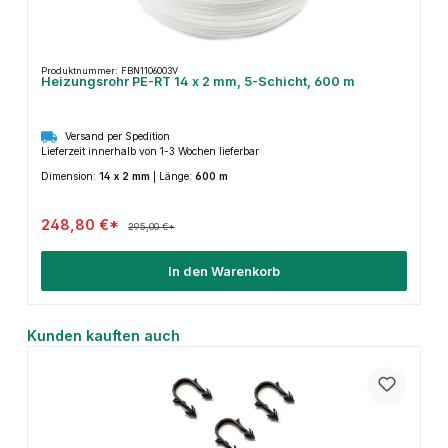
Produktnummer: FBN1106003V
Heizungsrohr PE-RT 14 x 2 mm, 5-Schicht, 600 m
Versand per Spedition
Lieferzeit innerhalb von 1-3 Wochen lieferbar
Dimension:
14 x 2 mm
|
Länge:
600 m
248,80 €*
295,00 €*
In den Warenkorb
Produktgalerie überspringen
Kunden kauften auch