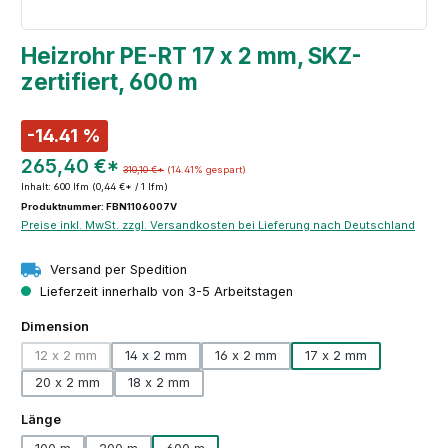
Heizrohr PE-RT 17 x 2 mm, SKZ-
zertifiert, 600 m
-14.41 %
265,40 €*
310,10 €*
(14.41% gespart)
Inhalt:
600 lfm
(0,44 €* / 1 lfm)
Produktnummer: FBN1106007V
Preise inkl. MwSt. zzgl. Versandkosten bei Lieferung nach Deutschland
Versand per Spedition
Lieferzeit innerhalb von 3-5 Arbeitstagen
auswählen
Dimension
12 x 2 mm
14 x 2 mm
16 x 2 mm
17 x 2 mm
(Diese Option ist zurzeit nicht verfügbar.)
20 x 2 mm
18 x 2 mm
auswählen
Länge