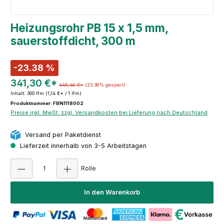
Heizungsrohr PB 15 x 1,5 mm,
sauerstoffdicht, 300 m
-23.38 %
341,30 €*
445,46 €*
(23.38% gespart)
Inhalt:
300 lfm
(1,14 €* / 1 lfm)
Produktnummer: FBN1118002
Preise inkl. MwSt. zzgl. Versandkosten bei Lieferung nach Deutschland
Versand per Paketdienst
Lieferzeit innerhalb von 3-5 Arbeitstagen
Produkt Anzahl: Gib den gewünschten Wert ei
Rolle
In den Warenkorb