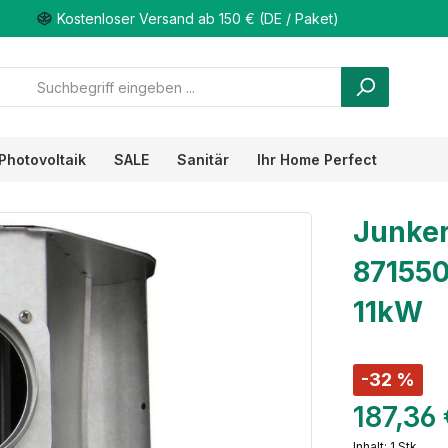
Kostenloser Versand ab 150 € (DE / Paket)
Photovoltaik
SALE
Sanitär
Ihr Home Perfect
Junker
871550
11kW
-32 %
187,36
Inhalt:
1 Stk.