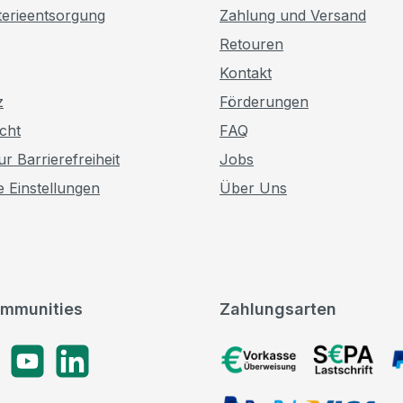
terieentsorgung
Zahlung und Versand
Retouren
Kontakt
z
Förderungen
cht
FAQ
r Barrierefreiheit
Jobs
e Einstellungen
Über Uns
mmunities
Zahlungsarten
gram
YouTube
LinkedIn
Vorkasse, SEPA-Lastschrif