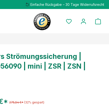
Einfache Rückgabe – 30 Tage Widerrufsrecht
s Strömungssicherung |
56090 | mini | ZSR | ZSN |
 €*
275,54 €*
(32% gespart)