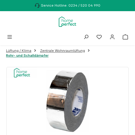
Zum Hauptinhalt springen
Service Hotline: 0234 / 520 04 990
Lüftung / Klima
Zentrale Wohnraumlüftung
Rohr- und Schalldämpfer
Bildergalerie überspringen