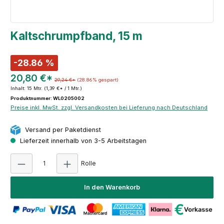
Kaltschrumpfband, 15 m
-28.86 %
20,80 €*
29,24 €*
(28.86% gespart)
Inhalt:
15 Mtr.
(1,39 €* / 1 Mtr.)
Produktnummer: WL0205002
Preise inkl. MwSt. zzgl. Versandkosten bei Lieferung nach Deutschland
Versand per Paketdienst
Lieferzeit innerhalb von 3-5 Arbeitstagen
Produkt Anzahl: Gib den gewünschten Wert ei
Rolle
In den Warenkorb