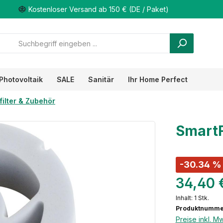
Kostenloser Versand ab 150 € (DE / Paket)
Photovoltaik
SALE
Sanitär
Ihr Home Perfect
ilter & Zubehör
Smart
-30.34 %
34,40 
Inhalt:
1 Stk.
Produktnumme
Preise inkl. M