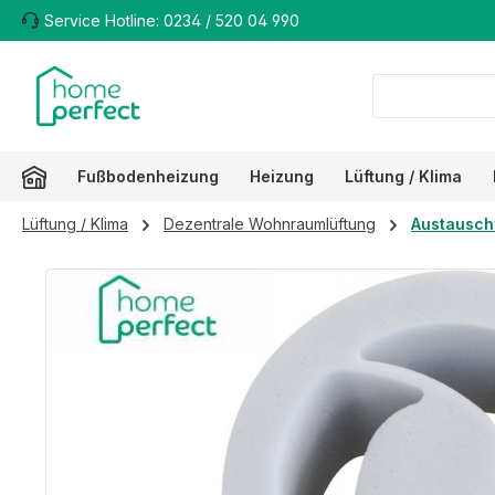
Service Hotline: 0234 / 520 04 990
m Hauptinhalt springen
Zur Suche springen
Zur Hauptnavigation springen
Fußbodenheizung
Heizung
Lüftung / Klima
Lüftung / Klima
Dezentrale Wohnraumlüftung
Austauschf
Bildergalerie überspringen