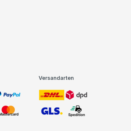
Versandarten
t, PayPal
DHL DPD
Mastercard
GLS Spedition