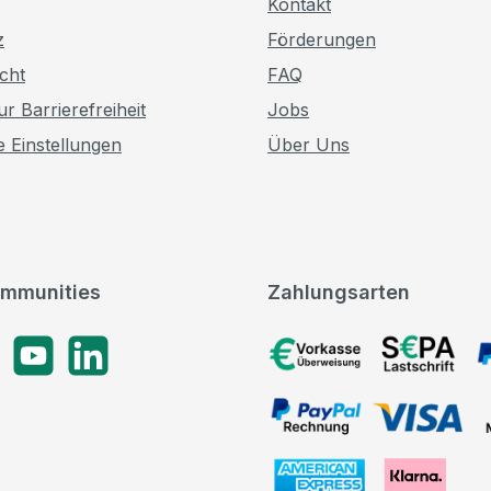
Kontakt
z
Förderungen
cht
FAQ
r Barrierefreiheit
Jobs
e Einstellungen
Über Uns
mmunities
Zahlungsarten
gram
YouTube
LinkedIn
Vorkasse, SEPA-Lastschrif
PayPal Rechnung, VISA, 