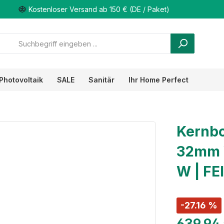
Kostenloser Versand ab 150 € (DE / Paket)
Photovoltaik
SALE
Sanitär
Ihr Home Perfect
Kernb
32mm W
W | FE
-27.16 %