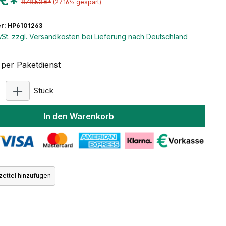
 €*
878,53 €*
(27.16% gespart)
r: HP6101263
wSt. zzgl. Versandkosten bei Lieferung nach Deutschland
per Paketdienst
Produkt Anzahl: Gib den gewünschten Wert ein ode
Stück
In den Warenkorb
ettel hinzufügen