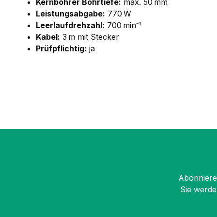
Kernbohrer Bohrtiefe:
max. 50 mm
Leistungsabgabe:
770 W
Leerlaufdrehzahl:
700 min⁻¹
Kabel:
3 m mit Stecker
Prüfpflichtig:
ja
Abonnieren
Sie werde