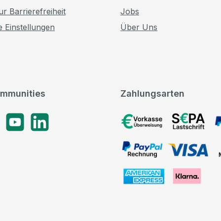
r Barrierefreiheit
Jobs
e Einstellungen
Über Uns
mmunities
Zahlungsarten
gram
YouTube
LinkedIn
Vorkasse, SEPA-Lastschrif
PayPal Rechnung, VISA, 
American Express, Klarna