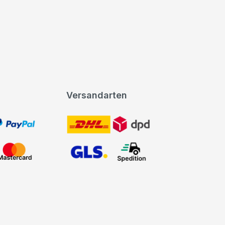
Versandarten
t, PayPal
DHL DPD
Mastercard
GLS Spedition