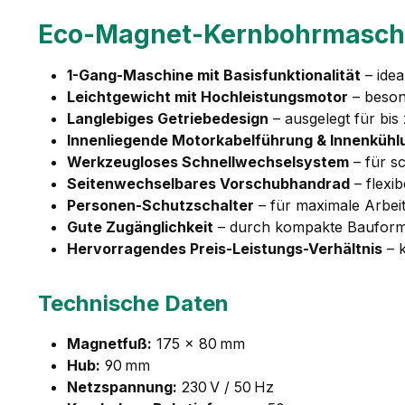
Eco-Magnet-Kernbohrmaschine
1-Gang-Maschine mit Basisfunktionalität
– idea
Leichtgewicht mit Hochleistungsmotor
– beson
Langlebiges Getriebedesign
– ausgelegt für bis
Innenliegende Motorkabelführung & Innenkühl
Werkzeugloses Schnellwechselsystem
– für s
Seitenwechselbares Vorschubhandrad
– flexib
Personen-Schutzschalter
– für maximale Arbeit
Gute Zugänglichkeit
– durch kompakte Bauform i
Hervorragendes Preis-Leistungs-Verhältnis
– k
Technische Daten
Magnetfuß:
175 × 80 mm
Hub:
90 mm
Netzspannung:
230 V / 50 Hz