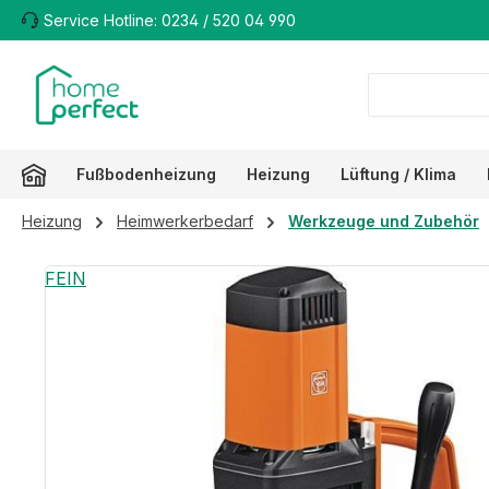
Service Hotline: 0234 / 520 04 990
m Hauptinhalt springen
Zur Suche springen
Zur Hauptnavigation springen
Fußbodenheizung
Heizung
Lüftung / Klima
Heizung
Heimwerkerbedarf
Werkzeuge und Zubehör
Bildergalerie überspringen
FEIN