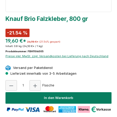
Knauf Brio Falzkleber, 800 gr
-21.54 %
19,60 €*
24,98 €*
(21.54% gespart)
Inhalt:
0.8 kg
(24,50 €* / 1 kg)
Produktnummer: FBH1104005
Preise inkl. MwSt. zzgl. Versandkosten bei Lieferung nach Deutschland
Versand per Paketdienst
Lieferzeit innerhalb von 3-5 Arbeitstagen
Produkt Anzahl: Gib den gewünschten Wert
Flasche
In den Warenkorb