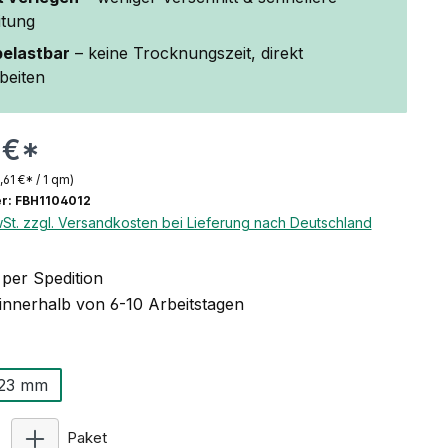
itung
belastbar
– keine Trocknungszeit, direkt
beiten
 €*
,61 €* / 1 qm)
r: FBH1104012
wSt. zzgl. Versandkosten bei Lieferung nach Deutschland
per Spedition
 innerhalb von 6-10 Arbeitstagen
swählen
23 mm
Produkt Anzahl: Gib den gewünschten Wert ein ode
Paket