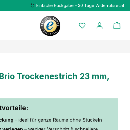
Einfache Rückgabe – 30 Tage Widerrufsrecht
Brio Trockenestrich 23 mm,
vorteile:
ckung
– ideal für ganze Räume ohne Stückeln
t verlegen
– weniger Verschnitt & schnellere