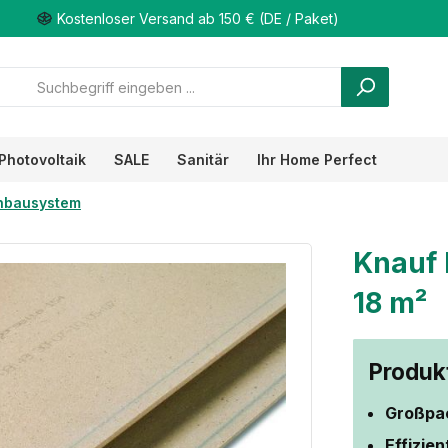
Kostenloser Versand ab 150 € (DE / Paket)
Photovoltaik
SALE
Sanitär
Ihr Home Perfect
nbausystem
Knauf 
18 m²
Produkt
Großpa
Effizien