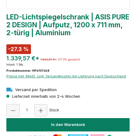
LED-Lichtspiegelschrank | ASIS PURE
2 DESIGN | Aufputz, 1200 x 711 mm,
2-türig | Aluminium
-27.3 %
1.339,57 €*
1.842,51 €*
(27.3% gespart)
Inhalt:
1 Stk.
Produktnummer: HP6101368
Preise inkl. MwSt. zzgl. Versandkosten bei Lieferung nach Deutschland
Versand per Spedition
Lieferzeit innerhalb von 2-4 Wochen
Produkt Anzahl: Gib den gewünschten Wert e
Stück
In den Warenkorb