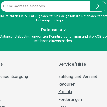
piegeltüren
E-
te Breite mit verspiegelter Rückwand
Mail-
eignet
Adresse
ite ist durch reCAPTCHA geschützt und es gelten die
Datenschutzricht
*
Nutzungsbedingungen
.
Datenschutz
Datenschutzbestimmungen
zur Kenntnis genommen und die
AGB
gel
mit ihnen einverstanden.
es
Service/Hilfe
terieentsorgung
Zahlung und Versand
Retouren
Kontakt
z
Förderungen
cht
FAQ