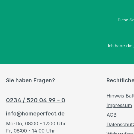
Kabeldurchlass nach außen bei geschlossenen S
Offenes Unterfach (Höhe 122 mm) über die gesam
Schutzart IP 20 – für trockene Innenbereiche ge
Diese Se
Ich habe die
Sie haben Fragen?
Rechtlich
Hinweis Bat
0234 / 520 04 99 - 0
Impressum
info@homeperfect.de
AGB
Mo-Do, 08:00 - 17:00 Uhr
Datenschut
Fr, 08:00 - 14:00 Uhr
Widerrufsre