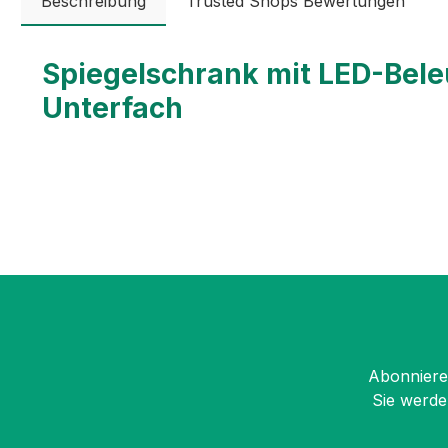
Beschreibung
Trusted Shops Bewertungen
Spiegelschrank mit LED-Bel
Unterfach
Dieser moderne Spiegelschrank bietet durchdachte F
Produkteigenschaften:
Umlaufende LED-Beleuchtung für eine optimale
Verspiegelte Seitenwände und wahlweise verspi
4 stufenlos verstellbare Glasablagen für flexibl
2 integrierte Steckdosen für zusätzlichen Komfor
Stufenlose Lichtsteuerung über 3 kapazitive Tou
Abonnieren
Ein-/Ausschalten
Sie werde
Helligkeit stufenlos regulierbar
Lichtfarbe von kalt- bis warmweiß einstellbar