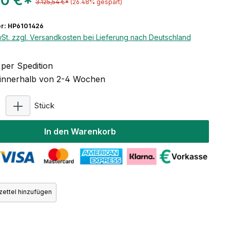
90 €*
3.125,54 €*
(26.48% gespart)
r: HP6101426
wSt. zzgl. Versandkosten bei Lieferung nach Deutschland
per Spedition
t innerhalb von 2-4 Wochen
Produkt Anzahl: Gib den gewünschten Wert ein ode
Stück
In den Warenkorb
ettel hinzufügen