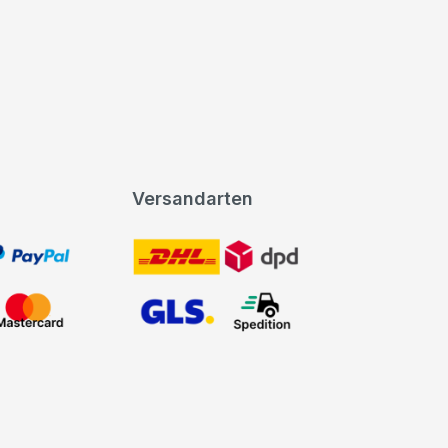
Versandarten
t, PayPal
DHL DPD
Mastercard
GLS Spedition