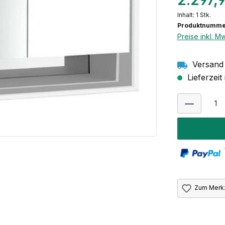
2.297,
Inhalt:
1 Stk.
Produktnumme
Preise inkl. M
Versand 
Lieferzei
Zum Merkz