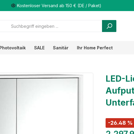
Kostenloser Versand ab 150 € (DE / Paket)
Photovoltaik
SALE
Sanitär
Ihr Home Perfect
LED-Li
Aufput
Unterf
-26.48 %