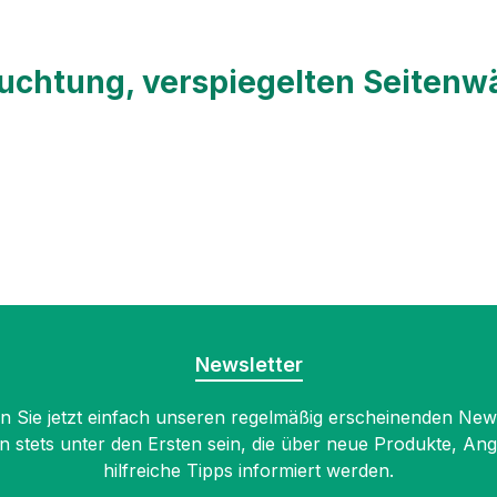
euchtung, verspiegelten Seiten
unktionen und ein elegantes Design für Ihr Badezimmer.
 Ausleuchtung
egelte oder weiße Rückwand
e Ablagemöglichkeiten
Newsletter
t
ch-Bedienfelder:
 Sie jetzt einfach unseren regelmäßig erscheinenden New
n stets unter den Ersten sein, die über neue Produkte, An
hilfreiche Tipps informiert werden.