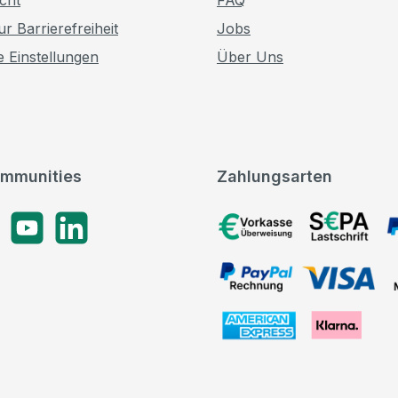
r Barrierefreiheit
Jobs
e Einstellungen
Über Uns
mmunities
Zahlungsarten
gram
YouTube
LinkedIn
Vorkasse, SEPA-Lastschrif
PayPal Rechnung, VISA, 
American Express, Klarna