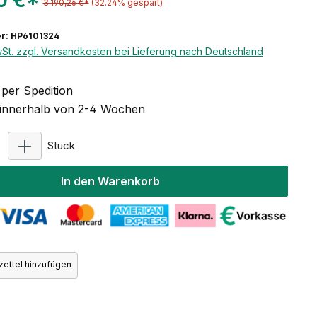
70 €*
3.190,26 €*
(32.24% gespart)
r: HP6101324
wSt. zzgl. Versandkosten bei Lieferung nach Deutschland
per Spedition
t innerhalb von 2-4 Wochen
Produkt Anzahl: Gib den gewünschten Wert ein ode
Stück
In den Warenkorb
ettel hinzufügen