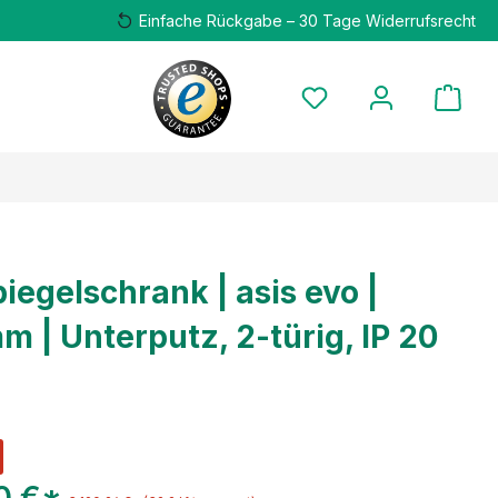
Einfache Rückgabe – 30 Tage Widerrufsrecht
iegelschrank | asis evo |
m | Unterputz, 2-türig, IP 20