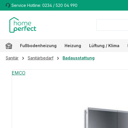
Service Hotline: 0234 / 520 04 990
m Hauptinhalt springen
Zur Suche springen
Zur Hauptnavigation springen
Fußbodenheizung
Heizung
Lüftung / Klima
Sanitär
Sanitärbedarf
Badausstattung
Bildergalerie überspringen
EMCO