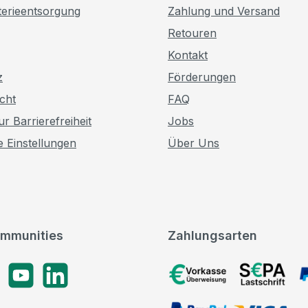
terieentsorgung
Zahlung und Versand
Retouren
Kontakt
z
Förderungen
cht
FAQ
r Barrierefreiheit
Jobs
e Einstellungen
Über Uns
mmunities
Zahlungsarten
gram
YouTube
LinkedIn
Vorkasse, SEPA-Lastschrif