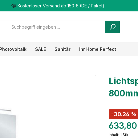
Kostenloser Versand ab 150 € (DE / Paket)
Photovoltaik
SALE
Sanitär
Ihr Home Perfect
Lichts
800mm 
-30.24 %
633,80
Inhalt:
1 Stk.