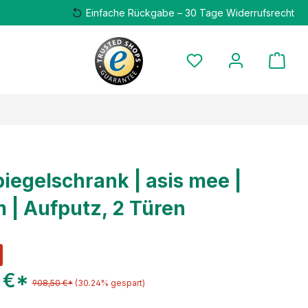
Einfache Rückgabe – 30 Tage Widerrufsrecht
piegelschrank | asis mee |
| Aufputz, 2 Türen
 €*
908,50 €*
(30.24% gespart)