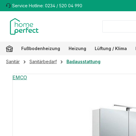
Service Hotline: 0234 / 520 04 990
m Hauptinhalt springen
Zur Suche springen
Zur Hauptnavigation springen
Fußbodenheizung
Heizung
Lüftung / Klima
Sanitär
Sanitärbedarf
Badausstattung
Bildergalerie überspringen
EMCO