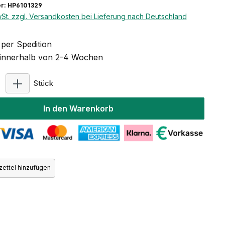
r: HP6101329
wSt. zzgl. Versandkosten bei Lieferung nach Deutschland
per Spedition
t innerhalb von 2-4 Wochen
Produkt Anzahl: Gib den gewünschten Wert ein ode
Stück
In den Warenkorb
ettel hinzufügen