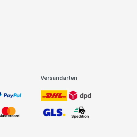
Versandarten
t, PayPal
DHL DPD
Mastercard
GLS Spedition