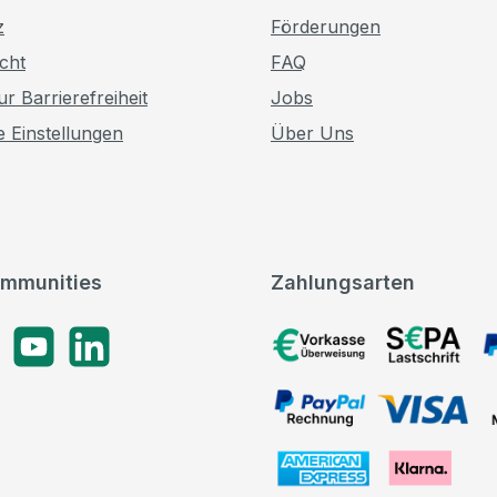
z
Förderungen
cht
FAQ
r Barrierefreiheit
Jobs
e Einstellungen
Über Uns
mmunities
Zahlungsarten
gram
YouTube
LinkedIn
Vorkasse, SEPA-Lastschrif
PayPal Rechnung, VISA, 