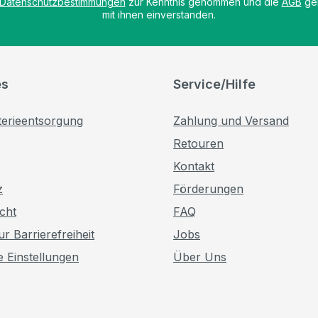
Datenschutzbestimmungen
zur Kenntnis genommen und die
AGB
gel
mit ihnen einverstanden.
es
Service/Hilfe
terieentsorgung
Zahlung und Versand
Retouren
Kontakt
z
Förderungen
cht
FAQ
r Barrierefreiheit
Jobs
e Einstellungen
Über Uns