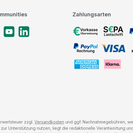
mmunities
Zahlungsarten
gram
YouTube
LinkedIn
Vorkasse, SEPA-Lastschrif
PayPal Rechnung, VISA, 
American Express, Klarna
hrwertsteuer zzgl.
Versandkosten
und ggf. Nachnahmegebühren, wen
r Unterstützung nutzen, liegt die redaktionelle Verantwortung und 