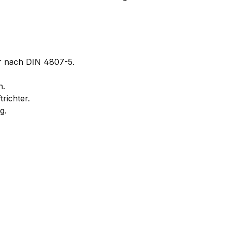
ser nach DIN 4807-5.
n.
richter.
g.