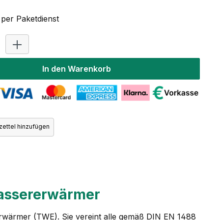
per Paketdienst
Produkt Anzahl: Gib den gewünschten Wert ein oder benutz
In den Warenkorb
ettel hinzufügen
wassererwärmer
rwärmer (TWE). Sie vereint alle gemäß DIN EN 1488