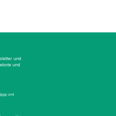
sletter und
gebote und
linie
und