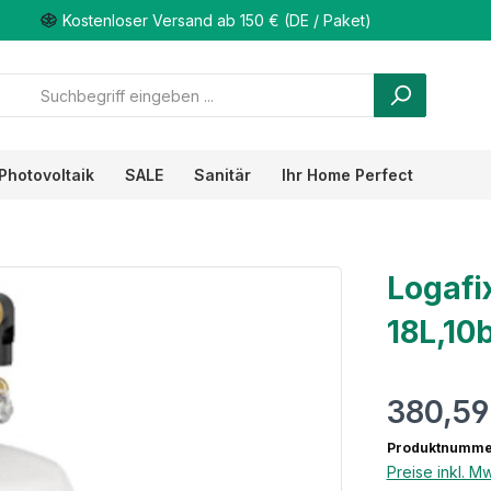
Kostenloser Versand ab 150 € (DE / Paket)
Photovoltaik
SALE
Sanitär
Ihr Home Perfect
Logafi
18L,10
380,59
Produktnumme
Preise inkl. M