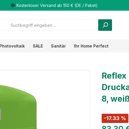
Kostenloser Versand ab 150 € (DE / Paket)
Photovoltaik
SALE
Sanitär
Ihr Home Perfect
Refle
Drucka
8, weiß
-17.33 %