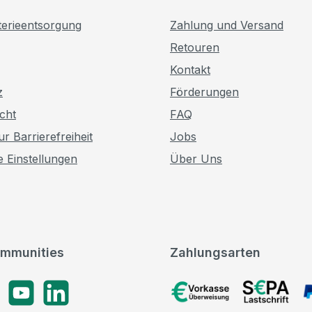
terieentsorgung
Zahlung und Versand
Retouren
Kontakt
z
Förderungen
cht
FAQ
r Barrierefreiheit
Jobs
e Einstellungen
Über Uns
mmunities
Zahlungsarten
gram
YouTube
LinkedIn