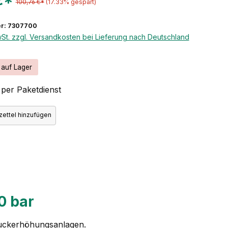
€*
100,76 €*
(17.33% gespart)
r: 7307700
wSt. zzgl. Versandkosten bei Lieferung nach Deutschland
 auf Lager
per Paketdienst
ettel hinzufügen
0 bar
uckerhöhungsanlagen.