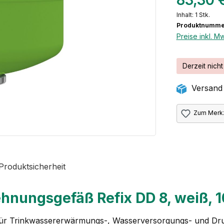
83,30 
Inhalt:
1 Stk.
Produktnumme
Preise inkl. M
Derzeit nicht
Versand 
Zum Merkz
Produktsicherheit
nungsgefäß Refix DD 8, weiß, 1
r Trinkwassererwärmungs-, Wasserversorgungs- und Dr