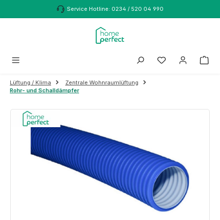
Zum Hauptinhalt springen
Service Hotline: 0234 / 520 04 990
Lüftung / Klima
Zentrale Wohnraumlüftung
Rohr- und Schalldämpfer
Bildergalerie überspringen