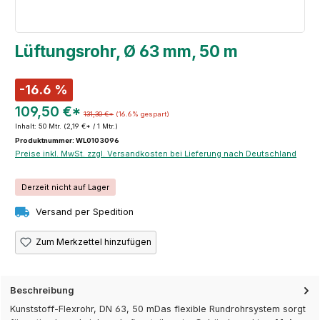
Lüftungsrohr, Ø 63 mm, 50 m
-16.6 %
109,50 €*
131,30 €*
(16.6% gespart)
Inhalt:
50 Mtr.
(2,19 €* / 1 Mtr.)
Produktnummer: WL0103096
Preise inkl. MwSt. zzgl. Versandkosten bei Lieferung nach Deutschland
Derzeit nicht auf Lager
Versand per Spedition
Zum Merkzettel hinzufügen
Beschreibung
Kunststoff-Flexrohr, DN 63, 50 mDas flexible Rundrohrsystem sorgt