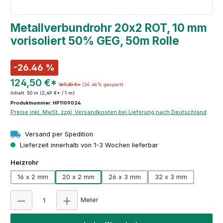
Metallverbundrohr 20x2 ROT, 10 mm
vorisoliert 50% GEG, 50m Rolle
-26.46 %
124,50 €*
169,30 €*
(26.46% gespart)
Inhalt:
50 m
(2,49 €* / 1 m)
Produktnummer: HP1109024
Preise inkl. MwSt. zzgl. Versandkosten bei Lieferung nach Deutschland
Versand per Spedition
Lieferzeit innerhalb von 1-3 Wochen lieferbar
auswählen
Heizrohr
16 x 2 mm
20 x 2 mm
26 x 3 mm
32 x 3 mm
Produkt Anzahl: Gib den gewünschten Wert e
Meter