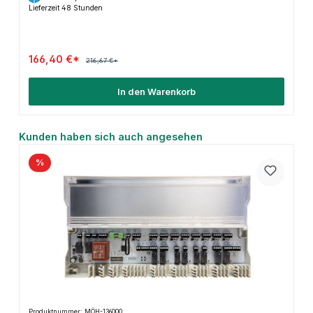
Lieferzeit 48 Stunden
166,40 €*
216,67 €*
In den Warenkorb
Produktgalerie überspringen
Kunden haben sich auch angesehen
%
Produktnummer: MÖH-136000