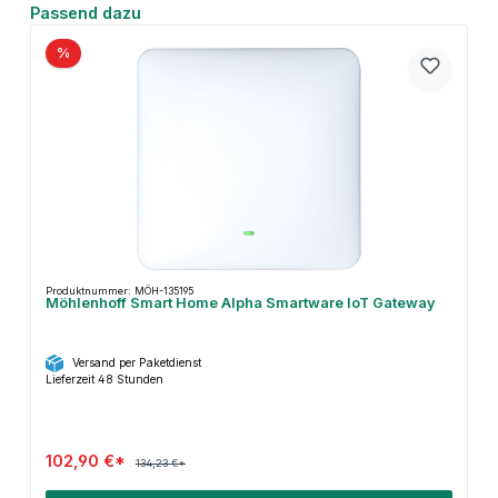
Produktgalerie überspringen
Passend dazu
%
Produktnummer: MÖH-135195
Möhlenhoff Smart Home Alpha Smartware IoT Gateway
Versand per Paketdienst
Lieferzeit 48 Stunden
102,90 €*
134,23 €*