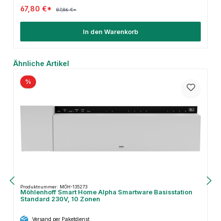
67,80 €*
87,86 €*
In den Warenkorb
Produktgalerie überspringen
Ähnliche Artikel
%
Produktnummer: MÖH-135273
Möhlenhoff Smart Home Alpha Smartware Basisstation
Standard 230V, 10 Zonen
Versand per Paketdienst