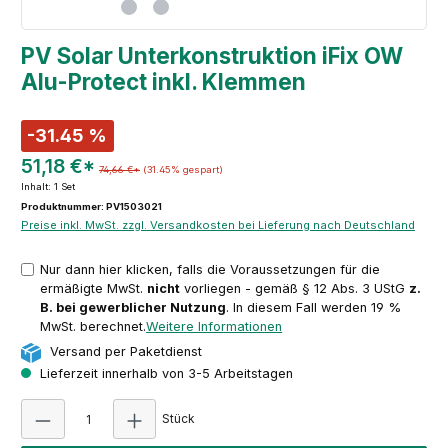
PV Solar Unterkonstruktion iFix OW
Alu-Protect inkl. Klemmen
-31.45 %
51,18 €*
74,66 €*
(31.45% gespart)
Inhalt:
1 Set
Produktnummer: PV1503021
Preise inkl. MwSt. zzgl. Versandkosten bei Lieferung nach Deutschland
Nur dann hier klicken, falls die Voraussetzungen für die
ermäßigte MwSt.
nicht
vorliegen - gemäß § 12 Abs. 3 UStG
z.
B. bei gewerblicher Nutzung
. In diesem Fall werden 19 %
MwSt. berechnet.
Weitere Informationen
Versand per Paketdienst
Lieferzeit innerhalb von 3-5 Arbeitstagen
Produkt Anzahl: Gib den gewünschten Wert e
Stück