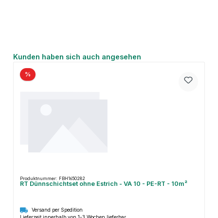
Produktgalerie überspringen
Kunden haben sich auch angesehen
%
Produktnummer: FBH1650282
RT Dünnschichtset ohne Estrich - VA 10 - PE-RT - 10m²
Versand per Spedition
Lieferzeit innerhalb von 1-3 Wochen lieferbar