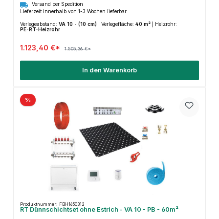
Versand per Spedition
Lieferzeit innerhalb von 1-3 Wochen lieferbar
Verlegeabstand:
VA 10 - (10 cm)
|
Verlegefläche:
40 m²
|
Heizrohr:
PE-RT-Heizrohr
1.123,40 €*
1.505,36 €*
In den Warenkorb
%
Produktnummer: FBH1650312
RT Dünnschichtset ohne Estrich - VA 10 - PB - 60m²