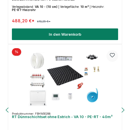
Verlegeabstand:
VA 10 - (10 cm)
|
Verlegefläche:
10 m²
|
Heizrohr:
PE-RT-Heizrohr
488,20 €*
610,25 €*
In den Warenkorb
%
Produktnummer: FBH1650288
RT Dünnschichtset ohne Estrich - VA 10 - PE-RT - 40m²