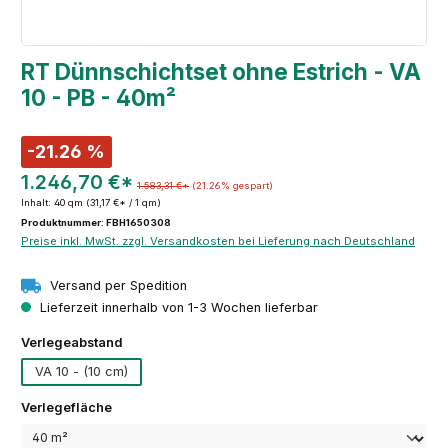
RT Dünnschichtset ohne Estrich - VA
10 - PB - 40m²
-21.26 %
1.246,70 €*
1.583,31 €*
(21.26% gespart)
Inhalt:
40 qm
(31,17 €* / 1 qm)
Produktnummer: FBH1650308
Preise inkl. MwSt. zzgl. Versandkosten bei Lieferung nach Deutschland
Versand per Spedition
Lieferzeit innerhalb von 1-3 Wochen lieferbar
auswählen
Verlegeabstand
VA 10 - (10 cm)
auswählen
Verlegefläche