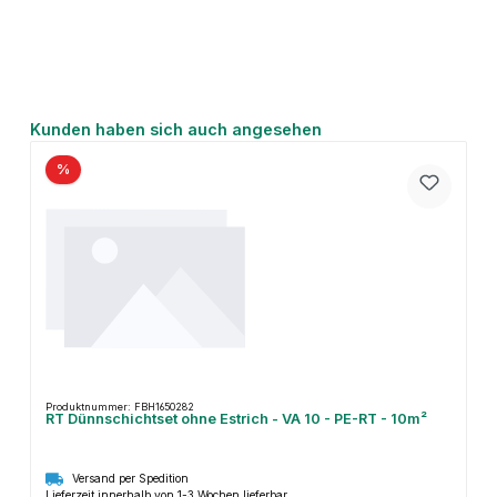
Produktgalerie überspringen
Kunden haben sich auch angesehen
%
Produktnummer: FBH1650282
RT Dünnschichtset ohne Estrich - VA 10 - PE-RT - 10m²
Versand per Spedition
Lieferzeit innerhalb von 1-3 Wochen lieferbar