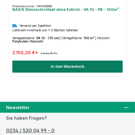
Produktnummer: FBH1650080
BASIS Dünnschichtset ohne Estrich - VA 10 - PB - 100m²
Versand per Spedition
Lieferzeit innerhalb von 1-3 Wochen lieferbar
Verlegeabstand:
VA 10 - (10 cm)
|
Verlegefläche:
100 m²
|
Heizrohr:
Polybuten-Heizrohr
2.150,20 €*
2.644,75 €*
In den Warenkorb
Newsletter
Sie haben Fragen?
0234 / 520 04 99 - 0