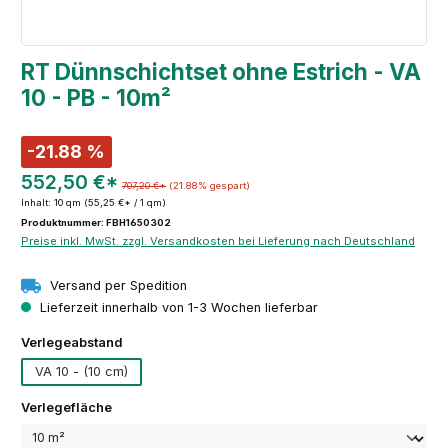
RT Dünnschichtset ohne Estrich - VA
10 - PB - 10m²
-21.88 %
552,50 €*
707,20 €*
(21.88% gespart)
Inhalt:
10 qm
(55,25 €* / 1 qm)
Produktnummer: FBH1650302
Preise inkl. MwSt. zzgl. Versandkosten bei Lieferung nach Deutschland
Versand per Spedition
Lieferzeit innerhalb von 1-3 Wochen lieferbar
auswählen
Verlegeabstand
VA 10 - (10 cm)
auswählen
Verlegefläche