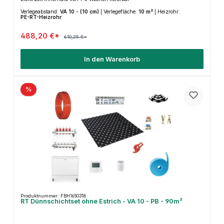
Verlegeabstand:
VA 10 - (10 cm)
|
Verlegefläche:
10 m²
|
Heizrohr:
PE-RT-Heizrohr
488,20 €*
610,25 €*
In den Warenkorb
%
Produktnummer: FBH1650318
RT Dünnschichtset ohne Estrich - VA 10 - PB - 90m²