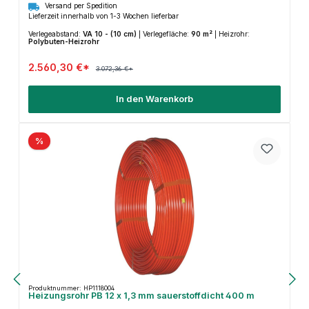
Versand per Spedition
Lieferzeit innerhalb von 1-3 Wochen lieferbar
Verlegeabstand:
VA 10 - (10 cm)
|
Verlegefläche:
90 m²
|
Heizrohr:
Polybuten-Heizrohr
2.560,30 €*
3.072,36 €*
In den Warenkorb
%
Produktnummer: HP1118004
Heizungsrohr PB 12 x 1,3 mm sauerstoffdicht 400 m