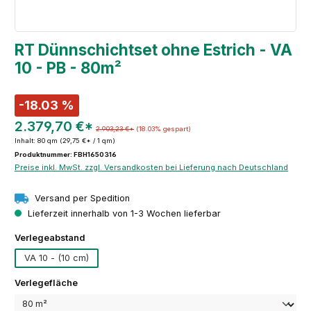
RT Dünnschichtset ohne Estrich - VA
10 - PB - 80m²
-18.03 %
2.379,70 €*
2.903,23 €*
(18.03% gespart)
Inhalt:
80 qm
(29,75 €* / 1 qm)
Produktnummer: FBH1650316
Preise inkl. MwSt. zzgl. Versandkosten bei Lieferung nach Deutschland
Versand per Spedition
Lieferzeit innerhalb von 1-3 Wochen lieferbar
auswählen
Verlegeabstand
VA 10 - (10 cm)
auswählen
Verlegefläche