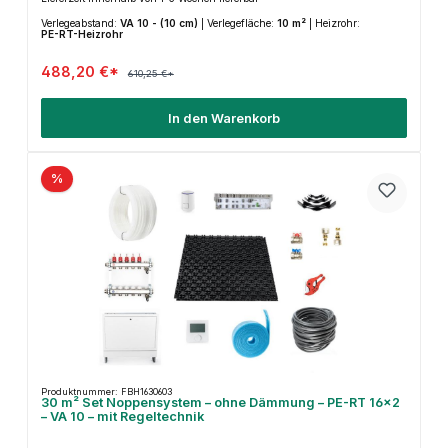
Verlegeabstand:
VA 10 - (10 cm)
|
Verlegefläche:
10 m²
|
Heizrohr:
PE-RT-Heizrohr
488,20 €*
610,25 €*
In den Warenkorb
%
Produktnummer: FBH1630603
30 m² Set Noppensystem – ohne Dämmung – PE-RT 16×2
– VA 10 – mit Regeltechnik