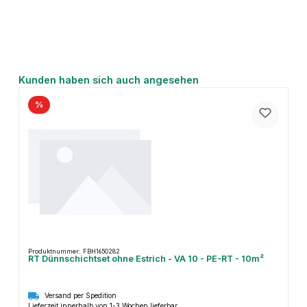
Produktgalerie überspringen
Kunden haben sich auch angesehen
%
Produktnummer: FBH1650282
RT Dünnschichtset ohne Estrich - VA 10 - PE-RT - 10m²
Versand per Spedition
Lieferzeit innerhalb von 1-3 Wochen lieferbar