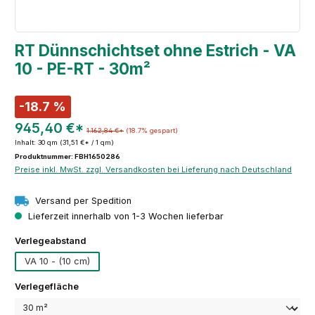
RT Dünnschichtset ohne Estrich - VA
10 - PE-RT - 30m²
-18.7 %
945,40 €*
1.162,84 €*
(18.7% gespart)
Inhalt:
30 qm
(31,51 €* / 1 qm)
Produktnummer: FBH1650286
Preise inkl. MwSt. zzgl. Versandkosten bei Lieferung nach Deutschland
Versand per Spedition
Lieferzeit innerhalb von 1-3 Wochen lieferbar
auswählen
Verlegeabstand
VA 10 - (10 cm)
auswählen
Verlegefläche