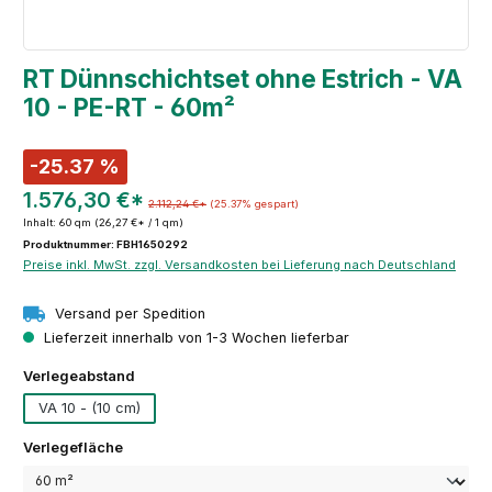
RT Dünnschichtset ohne Estrich - VA
10 - PE-RT - 60m²
-25.37 %
1.576,30 €*
2.112,24 €*
(25.37% gespart)
Inhalt:
60 qm
(26,27 €* / 1 qm)
Produktnummer: FBH1650292
Preise inkl. MwSt. zzgl. Versandkosten bei Lieferung nach Deutschland
Versand per Spedition
Lieferzeit innerhalb von 1-3 Wochen lieferbar
auswählen
Verlegeabstand
VA 10 - (10 cm)
auswählen
Verlegefläche