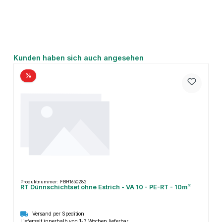
Produktgalerie überspringen
Kunden haben sich auch angesehen
%
Produktnummer: FBH1650282
RT Dünnschichtset ohne Estrich - VA 10 - PE-RT - 10m²
Versand per Spedition
Lieferzeit innerhalb von 1-3 Wochen lieferbar