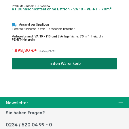
Produktnummer: FBH1650294
RT Dünnschichtset ohne Estrich - VA 10 - PE-RT - 70m²
Versand per Spedition
Lieferzeit innerhalb von 1-3 Wochen lieferbar
Verlegeabstand:
VA 10 - (10 cm)
|
Verlegefläche:
70 m²
|
Heizrohr:
PE-RT-Heizrohr
1.898,30 €*
2.296,94 €*
In den Warenkorb
Newsletter
Sie haben Fragen?
0234 / 520 04 99 - 0