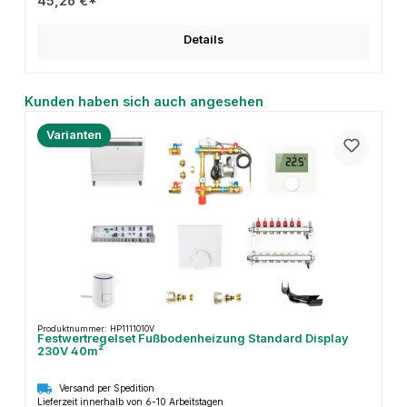
45,26 €*
Details
Produktgalerie überspringen
Kunden haben sich auch angesehen
Varianten
Produktnummer: HP1111010V
Festwertregelset Fußbodenheizung Standard Display
230V 40m²
Versand per Spedition
Lieferzeit innerhalb von 6-10 Arbeitstagen