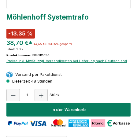
Möhlenhoff Systemtrafo
-13.35 %
38,70 €*
44,66 €*
(13.35% gespart)
Inhalt:
1 Stk.
Produktnummer: FBH1111050
Preise inkl. MwSt. zzgl. Versandkosten bei Lieferung nach Deutschland
Versand per Paketdienst
Lieferzeit 48 Stunden
Produkt Anzahl: Gib den gewünschten Wert e
Stück
In den Warenkorb