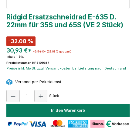
Ridgid Ersatzschneidrad E-635 D.
22mm für 35S und 65S (VE 2 Stück)
-32.08 %
30,93 €*
45,54 €*
(32.08% gespart)
Inhalt:
1 Stk.
Produktnummer: HP6101087
Preise inkl. MwSt. zzgl. Versandkosten bei Lieferung nach Deutschland
Versand per Paketdienst
Produkt Anzahl: Gib den gewünschten Wert e
Stück
In den Warenkorb