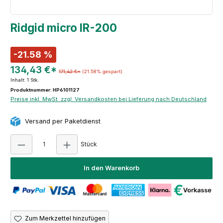
Ridgid micro IR-200
-21.58 %
134,43 €*
171,42 €*
(21.58% gespart)
Inhalt:
1 Stk.
Produktnummer: HP6101127
Preise inkl. MwSt. zzgl. Versandkosten bei Lieferung nach Deutschland
Versand per Paketdienst
Produkt Anzahl: Gib den gewünschten Wert e
Stück
In den Warenkorb
Zum Merkzettel hinzufügen