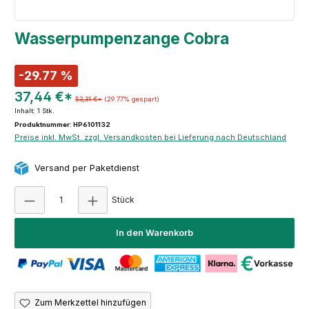
Wasserpumpenzange Cobra
-29.77 %
37,44 €*
53,31 €*
(29.77% gespart)
Inhalt:
1 Stk.
Produktnummer: HP6101132
Preise inkl. MwSt. zzgl. Versandkosten bei Lieferung nach Deutschland
Versand per Paketdienst
Produkt Anzahl: Gib den gewünschten Wert e
Stück
In den Warenkorb
Zum Merkzettel hinzufügen